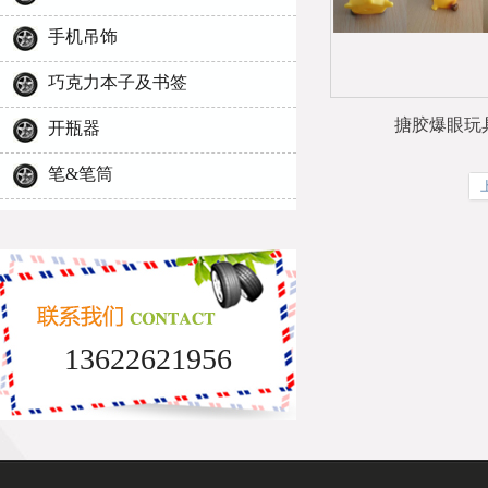
手机吊饰
巧克力本子及书签
搪胶爆眼玩
开瓶器
笔&笔筒
13622621956