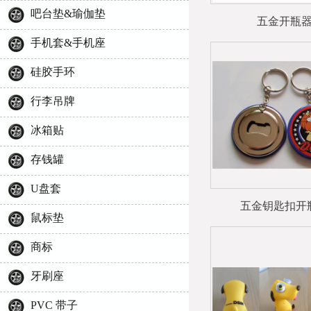
吧台垫&瑜伽垫
五金开瓶
手机套&手机座
硅胶手环
行李吊牌
冰箱贴
存钱罐
U盘套
五金钥匙扣开
鼠标垫
商标
牙刷座
PVC 带子